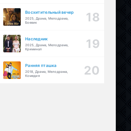
Восхитительный вечер
2025, Драма, Мелодрама,
Боевик
Наследник
2025, Драма, Мелодрама,
Криминал
Ранняя пташка
2018, Драма, Мелодрама,
Комедия
драма
,
Триллер