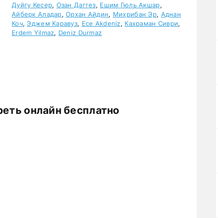
Дуйгу Кесер
,
Озан Даггез
,
Ешим Гюль Акшар
,
Айберк Аладар
,
Орхан Айдин
,
Михрибан Эр
,
Аднан
Коч
,
Эджем Каравуз
,
Ece Akdeniz
,
Кахраман Сиври
,
Erdem Yilmaz
,
Deniz Durmaz
реть онлайн бесплатно