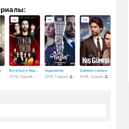
ериалы:
HD
HD
HD
а
Богатые и бедные
Уединение
Зимнее солнце
5, Турция,
Драма
,
Мелодрама
2019, Турция,
Мелодрама
2019, Турция,
,
Комедия
Драма
2016, Турция,
,
Мелодрама
,
Драма
Боевик
,
Мело