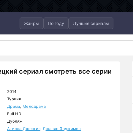
Жанры
По году
Лучшие сериалы
ецкий сериал смотреть все серии
2014
Турция
Драма
,
Мелодрама
Full HD
Дубляж
Атилла Дженгиз
,
Джанан Эвджимен