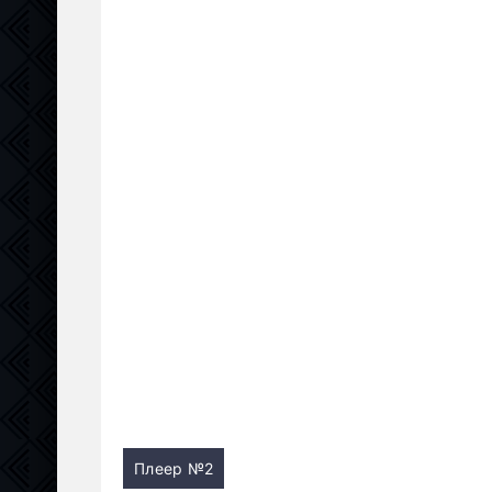
Плеер №2