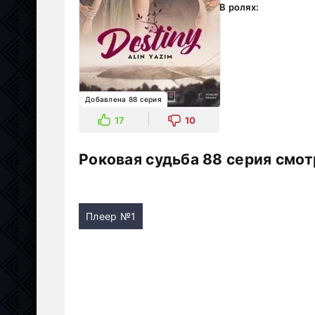
В ролях:
Добавлена 88 серия
17
10
Роковая судьба 88 серия смот
Плеер №1