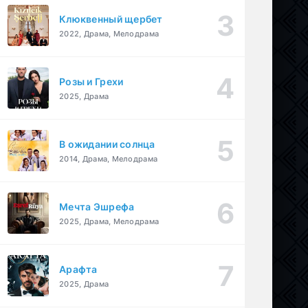
Клюквенный щербет
2022, Драма, Мелодрама
Розы и Грехи
2025, Драма
В ожидании солнца
2014, Драма, Мелодрама
Мечта Эшрефа
2025, Драма, Мелодрама
Арафта
2025, Драма