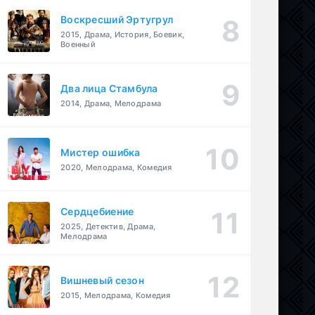
Воскресший Эртугрул
2015, Драма, История, Боевик,
Военный
Два лица Стамбула
2014, Драма, Мелодрама
Мистер ошибка
2020, Мелодрама, Комедия
Сердцебиение
2025, Детектив, Драма,
Мелодрама
Вишневый сезон
2015, Мелодрама, Комедия