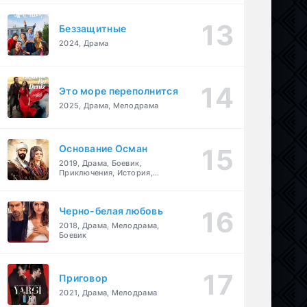
Беззащитные
2024, Драма
Это море переполнится
2025, Драма, Мелодрама
Основание Осман
2019, Драма, Боевик,
Приключения, История,
Военный
Черно-белая любовь
2018, Драма, Мелодрама,
Боевик
Приговор
2021, Драма, Мелодрама