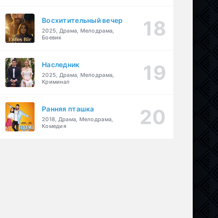
Восхитительный вечер
2025, Драма, Мелодрама,
Боевик
Наследник
2025, Драма, Мелодрама,
Криминал
Ранняя пташка
2018, Драма, Мелодрама,
Комедия
драма
,
Криминал