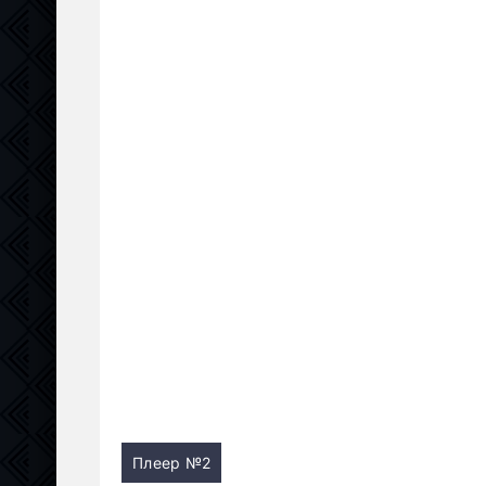
Плеер №2