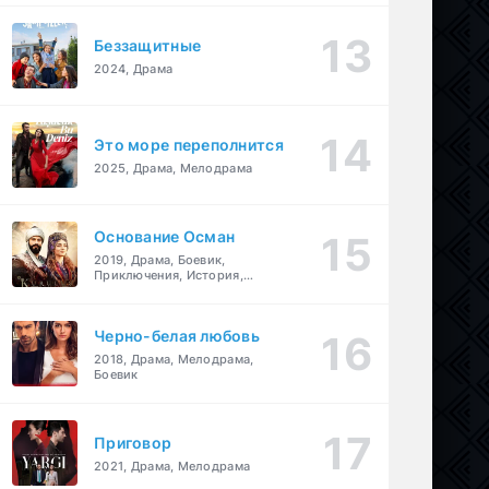
Беззащитные
2024, Драма
Это море переполнится
2025, Драма, Мелодрама
Основание Осман
2019, Драма, Боевик,
Приключения, История,
Военный
Черно-белая любовь
2018, Драма, Мелодрама,
Боевик
Приговор
2021, Драма, Мелодрама