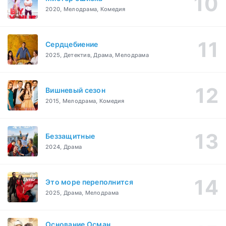
2020, Мелодрама, Комедия
Сердцебиение
2025, Детектив, Драма, Мелодрама
Вишневый сезон
2015, Мелодрама, Комедия
Беззащитные
2024, Драма
Это море переполнится
2025, Драма, Мелодрама
Основание Осман