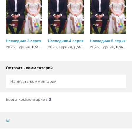
Наследник 3 серия
Наследник 4 серия
Наследник 5 серия
2025, Турция,
Драма
,
Мелодрама
2025, Турция,
,
Криминал
Драма
,
Мелодрама
2025, Турция,
,
Криминал
Драма
,
Оставить комментарий
Написать комментарий
Всего комментариев
0