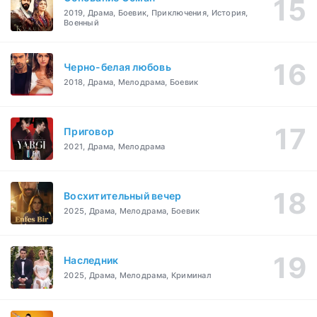
2019, Драма, Боевик, Приключения, История,
Военный
Черно-белая любовь
2018, Драма, Мелодрама, Боевик
Приговор
2021, Драма, Мелодрама
Восхитительный вечер
2025, Драма, Мелодрама, Боевик
Наследник
2025, Драма, Мелодрама, Криминал