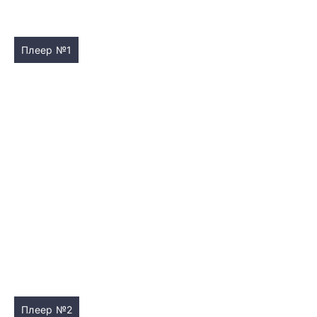
Плеер №1
Плеер №2