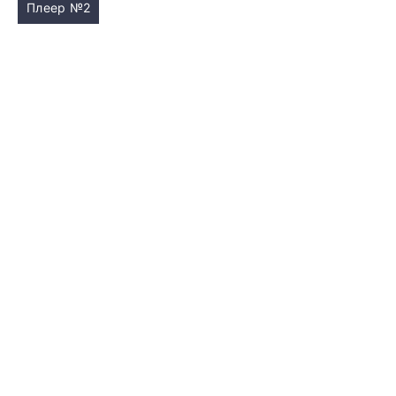
Плеер №2