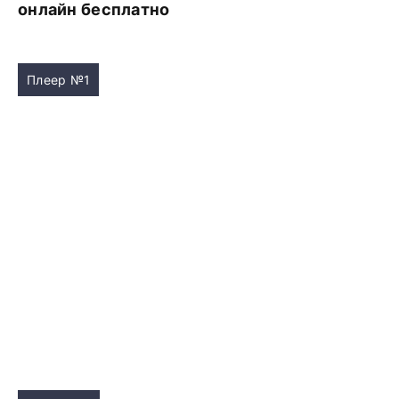
онлайн бесплатно
Плеер №1