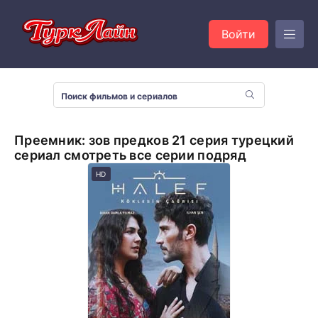
Войти
Преемник: зов предков 21 серия турецкий
сериал смотреть все серии подряд
HD