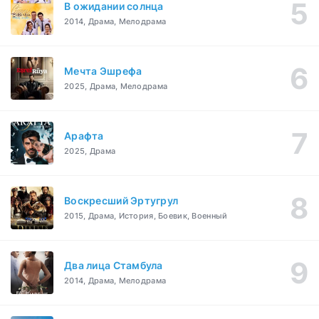
В ожидании солнца
2014, Драма, Мелодрама
Мечта Эшрефа
2025, Драма, Мелодрама
Арафта
2025, Драма
Воскресший Эртугрул
2015, Драма, История, Боевик, Военный
Два лица Стамбула
2014, Драма, Мелодрама