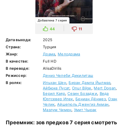
Добавлена 7 серия
44
11
Дата выхода:
2025
Страна:
Турция
Жанр:
Драма
,
Мелодрама
В качестве:
Full HD
В переводе:
AlisaDirilis
Режиссер:
Дениз Челеби Дикилиташ
В ролях:
Ильхан Шен
,
Биран Дамла Йылмаз
,
Айбюке Пусат
,
Onur Bilge
,
Mert Dogan
,
Берил Каяр
,
Сезин Бозаджи
,
Веда
Юртсевер Ипек
,
Бениан Дёнмез
,
Озан
Челик
,
Айшегюль Дженгиз Акман
,
Мазлум Чимен
,
Умит Чырак
Преемник: зов предков 7 серия смотреть