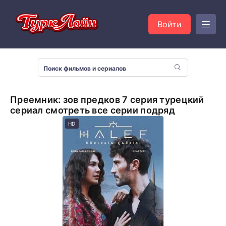
Войти
Преемник: зов предков 7 серия турецкий
сериал смотреть все серии подряд
HD