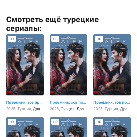
Смотреть ещё турецкие
сериалы:
HD
HD
HD
Преемник: зов предков
Преемник: зов предков 1 серия
Преемник: зов предков 2 серия
2025, Турция,
Драма
,
Мелодрама
2025, Турция,
Драма
,
Мелодрама
2025, Турция,
Драма
,
HD
HD
HD