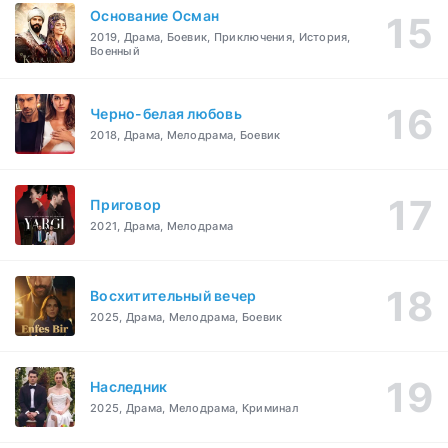
Основание Осман
2019, Драма, Боевик, Приключения, История,
Военный
Черно-белая любовь
2018, Драма, Мелодрама, Боевик
Приговор
2021, Драма, Мелодрама
Восхитительный вечер
2025, Драма, Мелодрама, Боевик
Наследник
2025, Драма, Мелодрама, Криминал