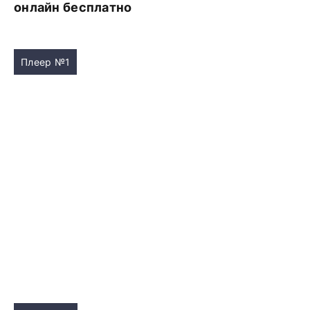
онлайн бесплатно
Плеер №1