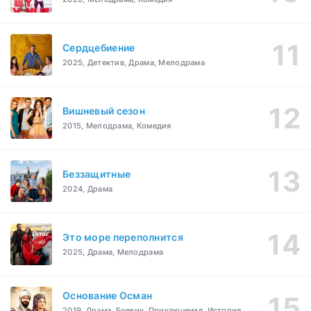
Сердцебиение
2025, Детектив, Драма, Мелодрама
Вишневый сезон
2015, Мелодрама, Комедия
Беззащитные
2024, Драма
Это море переполнится
2025, Драма, Мелодрама
Основание Осман
2019, Драма, Боевик, Приключения, История,