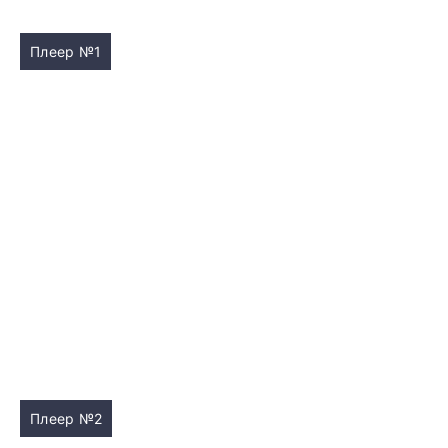
Плеер №1
Плеер №2