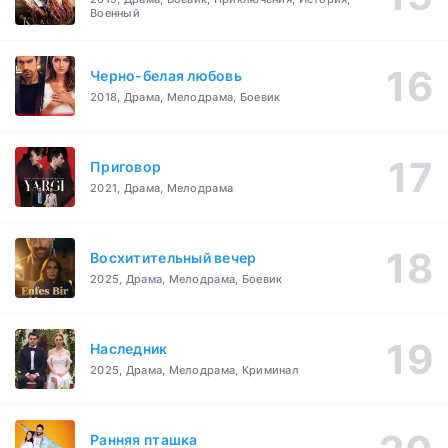
Военный
Черно-белая любовь
2018, Драма, Мелодрама, Боевик
Приговор
2021, Драма, Мелодрама
Восхитительный вечер
2025, Драма, Мелодрама, Боевик
Наследник
2025, Драма, Мелодрама, Криминал
Ранняя пташка