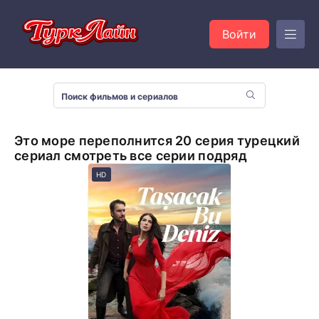
Войти
Это море переполнится 20 серия турецкий
сериал смотреть все серии подряд
HD