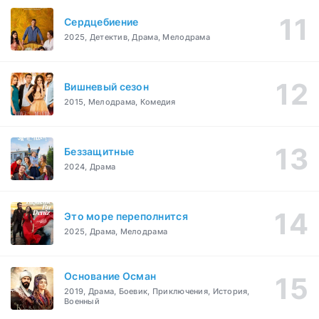
Сердцебиение
2025, Детектив, Драма, Мелодрама
Вишневый сезон
2015, Мелодрама, Комедия
Беззащитные
2024, Драма
Это море переполнится
2025, Драма, Мелодрама
Основание Осман
2019, Драма, Боевик, Приключения, История,
Военный