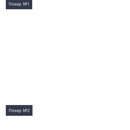
Плеер №1
Плеер №2