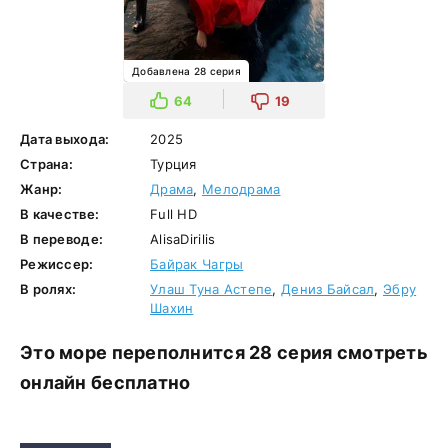
Добавлена 28 серия
64
19
Дата выхода:
2025
Страна:
Турция
Жанр:
Драма
,
Мелодрама
В качестве:
Full HD
В переводе:
AlisaDirilis
Режиссер:
Байрак Чагры
В ролях:
Улаш Туна Астепе
,
Дениз Байсал
,
Эбру
Шахин
Это море переполнится 28 серия смотреть
онлайн бесплатно