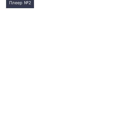
Плеер №2