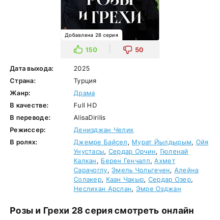
Добавлена 28 серия
150
50
Дата выхода:
2025
Страна:
Турция
Жанр:
Драма
В качестве:
Full HD
В переводе:
AlisaDirilis
Режиссер:
Денизджан Челик
В ролях:
Джемре Байсел
,
Мурат Йылдырым
,
Ойя
Унустасы
,
Сердар Орчин
,
Гюленай
Калкан
,
Берен Генчалп
,
Ахмет
Сарачоглу
,
Эмель Чольгечен
,
Алейна
Солакер
,
Каан Чакыр
,
Сердар Озер
,
Неслихан Арслан
,
Эмре Озджан
Розы и Грехи 28 серия смотреть онлайн