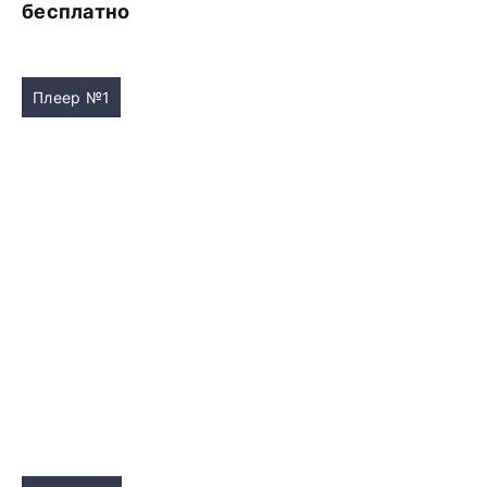
бесплатно
Плеер №1