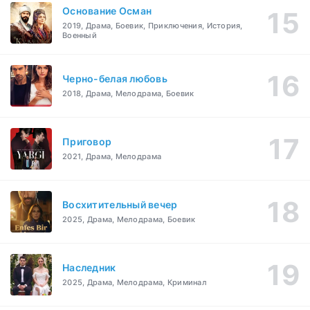
Основание Осман
2019, Драма, Боевик, Приключения, История,
Военный
Черно-белая любовь
2018, Драма, Мелодрама, Боевик
Приговор
2021, Драма, Мелодрама
Восхитительный вечер
2025, Драма, Мелодрама, Боевик
Наследник
2025, Драма, Мелодрама, Криминал