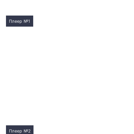
Плеер №1
Плеер №2