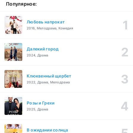
Популярное:
Любовь напрокат
2016, Мелодрама, Комедия
Далекий город
2024, Драма
Клюквенный щербет
2022, Драма, Мелодрама
Розы и Грехи
2025, Драма
В ожидании солнца