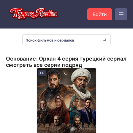
Войти
Основание: Орхан 4 серия турецкий сериал
смотреть все серии подряд
HD