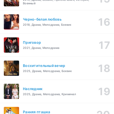
Военный
Черно-белая любовь
2018, Драма, Мелодрама, Боевик
Приговор
2021, Драма, Мелодрама
Восхитительный вечер
2025, Драма, Мелодрама, Боевик
Наследник
2025, Драма, Мелодрама, Криминал
Ранняя пташка