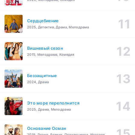
Сердцебиение
2025, Детектив, Драма, Мелодрама
Вишневый сезон
2015, Мелодрама, Комедия
Беззащитные
2024, Драма
Это море переполнится
2025, Драма, Мелодрама
Основание Осман
2019, Драма, Боевик, Приключения, История,