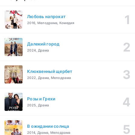
Любовь напрокат
2016, Мелодрама, Комедия
Далекий город
2024, Драма
Клюквенный щербет
2022, Драма, Мелодрама
Розы и Грехи
2025, Драма
В ожидании солнца
2014, Драма, Мелодрама