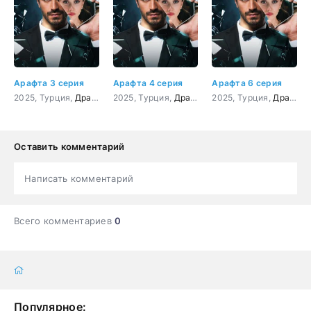
Арафта 3 серия
Арафта 4 серия
Арафта 6 серия
2025, Турция,
Драма
2025, Турция,
Драма
2025, Турция,
Драма
Оставить комментарий
Написать комментарий
Всего комментариев
0
Популярное: