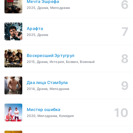
Мечта Эшрефа
2025, Драма, Мелодрама
Арафта
2025, Драма
Воскресший Эртугрул
2015, Драма, История, Боевик, Военный
Два лица Стамбула
2014, Драма, Мелодрама
Мистер ошибка
2020, Мелодрама, Комедия