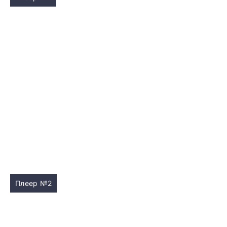
Плеер №2