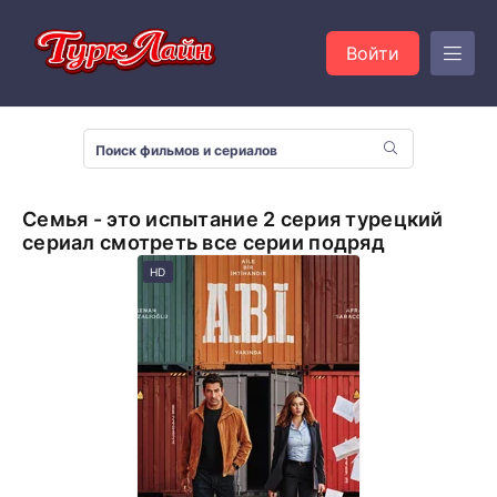
Войти
Семья - это испытание 2 серия турецкий
сериал смотреть все серии подряд
HD