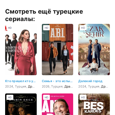
Смотреть ещё турецкие
сериалы:
HD
HD
HD
Кто пришел кто ушел
Семья - это испытание
Далекий город
2024, Турция,
Драма
,
Мелодрама
2026, Турция,
,
Приключения
Драма
2024, Турция,
Драма
HD
HD
HD