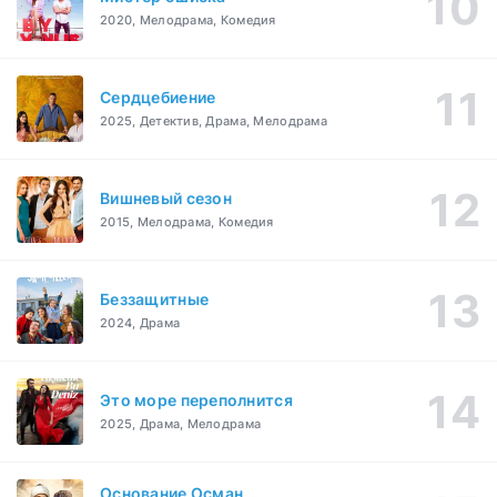
2020, Мелодрама, Комедия
Сердцебиение
2025, Детектив, Драма, Мелодрама
Вишневый сезон
2015, Мелодрама, Комедия
Беззащитные
2024, Драма
Это море переполнится
2025, Драма, Мелодрама
Основание Осман