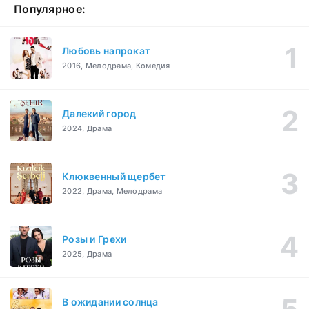
Популярное:
Любовь напрокат
2016, Мелодрама, Комедия
Далекий город
2024, Драма
Клюквенный щербет
2022, Драма, Мелодрама
Розы и Грехи
2025, Драма
В ожидании солнца