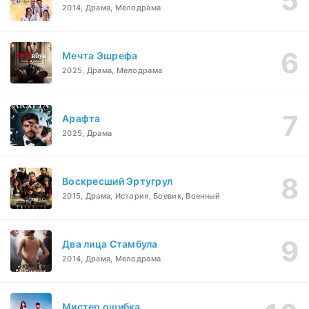
2014, Драма, Мелодрама
Мечта Эшрефа
2025, Драма, Мелодрама
Арафта
2025, Драма
Воскресший Эртугрул
2015, Драма, История, Боевик, Военный
Два лица Стамбула
2014, Драма, Мелодрама
Мистер ошибка