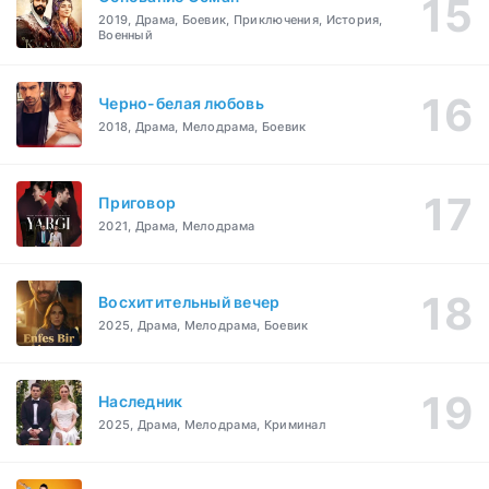
2019, Драма, Боевик, Приключения, История,
Военный
Черно-белая любовь
2018, Драма, Мелодрама, Боевик
Приговор
2021, Драма, Мелодрама
Восхитительный вечер
2025, Драма, Мелодрама, Боевик
Наследник
2025, Драма, Мелодрама, Криминал