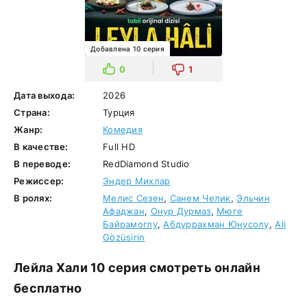
Добавлена 10 серия
0
1
Дата выхода:
2026
Страна:
Турция
Жанр:
Комедия
В качестве:
Full HD
В переводе:
RedDiamond Studio
Режиссер:
Эндер Михлар
В ролях:
Мелис Сезен
,
Санем Челик
,
Эльчин
Афаджан
,
Онур Дурмаз
,
Мюге
Байрамоглу
,
Абдуррахман Юнусолу
,
Ali
Gözüsirin
Лейла Хали 10 серия смотреть онлайн
бесплатно