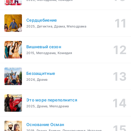
Сердцебиение
2025, Детектив, Драма, Мелодрама
Вишневый сезон
2015, Мелодрама, Комедия
Беззащитные
2024, Драма
Это море переполнится
2025, Драма, Мелодрама
Основание Осман
2019, Драма, Боевик, Приключения, История,