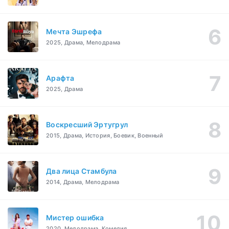
Мечта Эшрефа
2025, Драма, Мелодрама
Арафта
2025, Драма
Воскресший Эртугрул
2015, Драма, История, Боевик, Военный
Два лица Стамбула
2014, Драма, Мелодрама
Мистер ошибка
2020, Мелодрама, Комедия