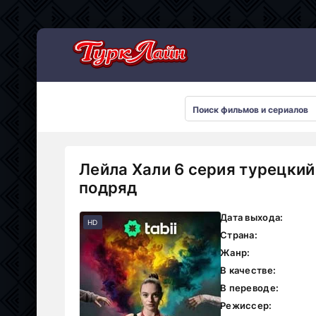
Лейла Хали 6 серия турецкий
подряд
Дата выхода:
HD
Страна:
Жанр:
В качестве:
В переводе:
Режиссер: