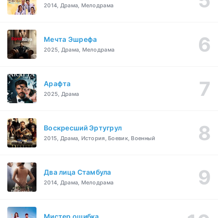
2014, Драма, Мелодрама
Мечта Эшрефа
2025, Драма, Мелодрама
Арафта
2025, Драма
Воскресший Эртугрул
2015, Драма, История, Боевик, Военный
Два лица Стамбула
2014, Драма, Мелодрама
Мистер ошибка