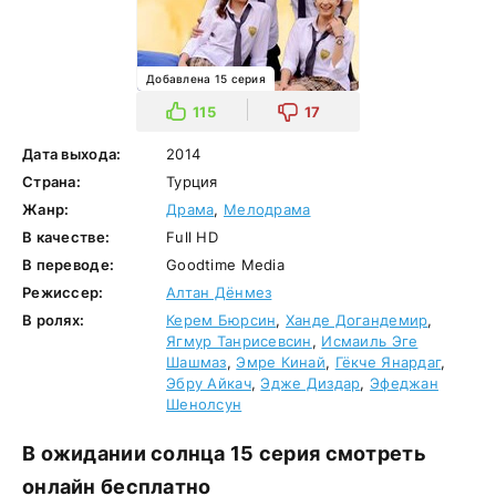
Добавлена 15 серия
115
17
Дата выхода:
2014
Страна:
Турция
Жанр:
Драма
,
Мелодрама
В качестве:
Full HD
В переводе:
Goodtime Media
Режиссер:
Алтан Дёнмез
В ролях:
Керем Бюрсин
,
Ханде Догандемир
,
Ягмур Танрисевсин
,
Исмаиль Эге
Шашмаз
,
Эмре Кинай
,
Гёкче Янардаг
,
Эбру Айкач
,
Эдже Диздар
,
Эфеджан
Шенолсун
В ожидании солнца 15 серия смотреть
онлайн бесплатно