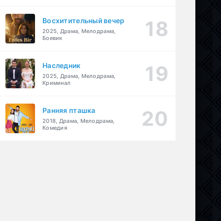
Восхитительный вечер
2025, Драма, Мелодрама,
Боевик
Наследник
2025, Драма, Мелодрама,
Криминал
Ранняя пташка
2018, Драма, Мелодрама,
Комедия