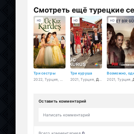
Смотреть ещё турецкие с
HD
HD
HD
Три сестры
Три куруша
2022, Турция,
Драма
2021, Турция,
Детектив
2021, Турция,
,
Драма
,
Кр
Др
Оставить комментарий
Написать комментарий
Всего комментариев
0