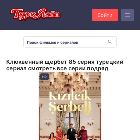
Войти
Клюквенный щербет 85 серия турецкий
сериал смотреть все серии подряд
HD