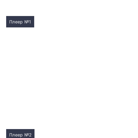
Плеер №1
Плеер №2