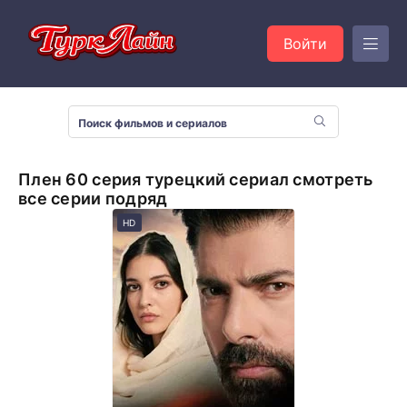
Войти
Плен 60 серия турецкий сериал смотреть
все серии подряд
HD