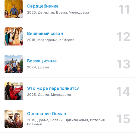
Сердцебиение
2025, Детектив, Драма, Мелодрама
Вишневый сезон
2015, Мелодрама, Комедия
Беззащитные
2024, Драма
Это море переполнится
2025, Драма, Мелодрама
Основание Осман
2019, Драма, Боевик, Приключения, История,
Военный