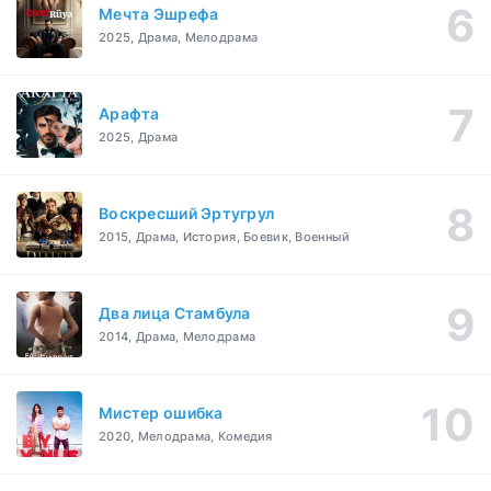
Мечта Эшрефа
2025, Драма, Мелодрама
Арафта
2025, Драма
Воскресший Эртугрул
2015, Драма, История, Боевик, Военный
Два лица Стамбула
2014, Драма, Мелодрама
Мистер ошибка
2020, Мелодрама, Комедия