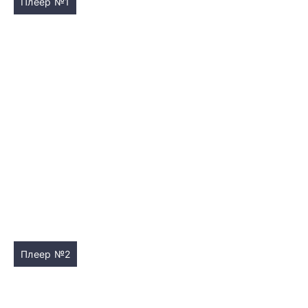
Плеер №1
Плеер №2