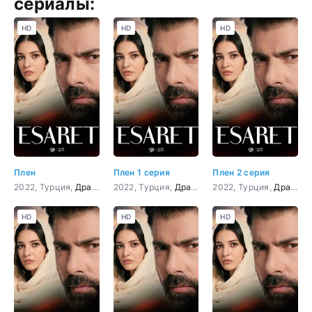
сериалы:
HD
HD
HD
Плен
Плен 1 серия
Плен 2 серия
2022, Турция,
Драма
,
Мелодрама
2022, Турция,
Драма
,
Мелодрама
2022, Турция,
Драма
,
HD
HD
HD