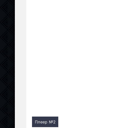
Плеер №2