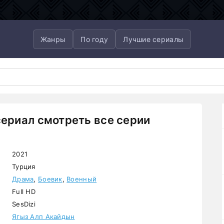
Жанры
По году
Лучшие сериалы
сериал смотреть все серии
2021
Турция
Драма
,
Боевик
,
Военный
Full HD
SesDizi
Ягыз Алп Акайдын