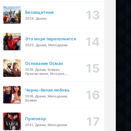
Беззащитные
2024, Драма
Это море переполнится
2025, Драма, Мелодрама
Основание Осман
2019, Драма, Боевик,
Приключения, История,
Военный
Черно-белая любовь
2018, Драма, Мелодрама,
Боевик
Приговор
2021, Драма, Мелодрама