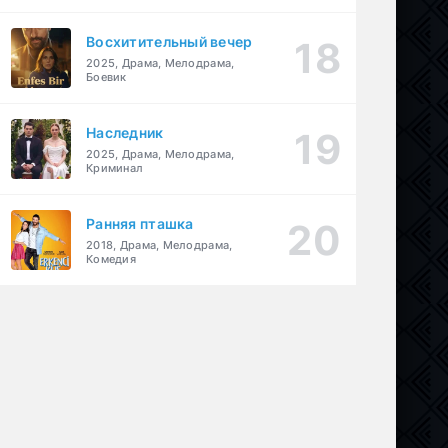
Восхитительный вечер
2025, Драма, Мелодрама,
Боевик
Наследник
2025, Драма, Мелодрама,
Криминал
Ранняя пташка
2018, Драма, Мелодрама,
Комедия
к
,
Военный