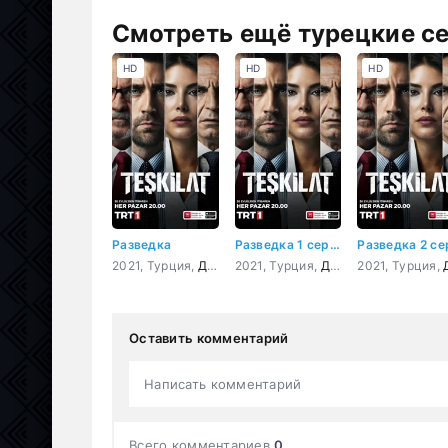
Смотреть ещё турецкие с
HD
HD
HD
Разведка
Разведка 1 серия
2021, Турция,
Драма
2021, Турция,
,
Боевик
,
Военный
Драма
2021, Турция,
,
Боевик
,
Вое
Др
Оставить комментарий
Написать комментарий
Всего комментариев
0