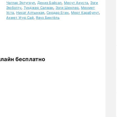
Чаглар Эртугрул
,
Дениз Байсал
,
Месут Акуста
,
Эзги
Эюбоглу
,
Тунджер Салман
,
Эзги Шенлер
,
Мехмет
Уста
,
Нихат Алтынкая
,
Сердар Егин
,
Мерт Карабулут
,
Ахмет Угур Сай
,
Явуз Бингёль
нлайн бесплатно