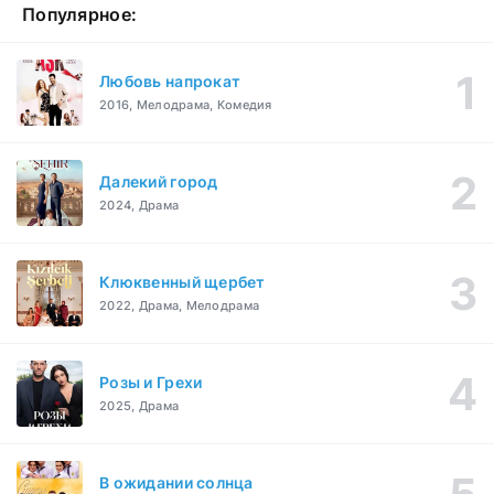
Популярное:
Любовь напрокат
2016, Мелодрама, Комедия
Далекий город
2024, Драма
Клюквенный щербет
2022, Драма, Мелодрама
Розы и Грехи
2025, Драма
В ожидании солнца