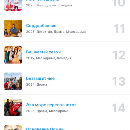
2020, Мелодрама, Комедия
Сердцебиение
2025, Детектив, Драма, Мелодрама
Вишневый сезон
2015, Мелодрама, Комедия
Беззащитные
2024, Драма
Это море переполнится
2025, Драма, Мелодрама
Основание Осман