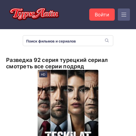
Войти
Разведка 92 серия турецкий сериал
смотреть все серии подряд
HD