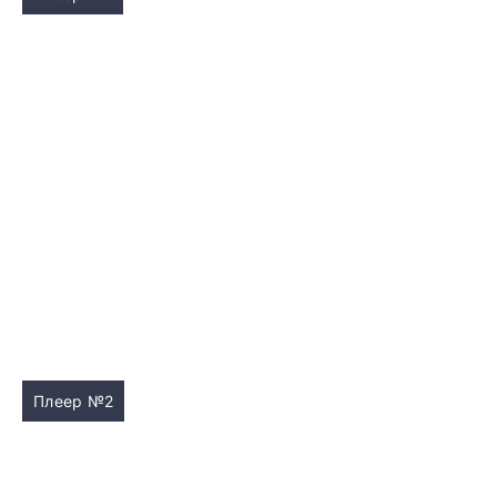
Плеер №2