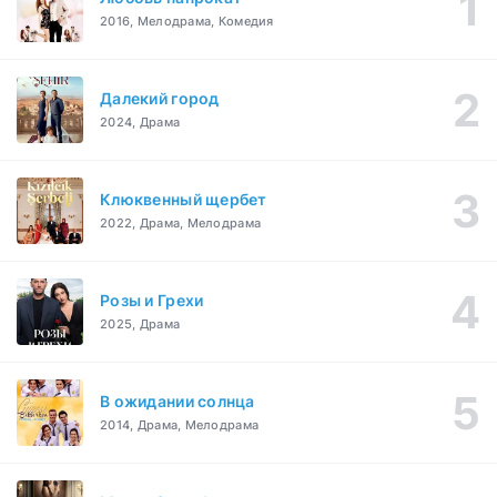
2016, Мелодрама, Комедия
Далекий город
2024, Драма
Клюквенный щербет
2022, Драма, Мелодрама
Розы и Грехи
2025, Драма
В ожидании солнца
2014, Драма, Мелодрама