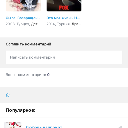
Сыла. Возвращение домой 117 серия
Это моя жизнь 117 серия
2008, Турция,
Детектив
2014, Турция,
,
Драма
,
Мелодрама
Драма
Оставить комментарий
Написать комментарий
Всего комментариев
0
Популярное:
Любовь напрокат