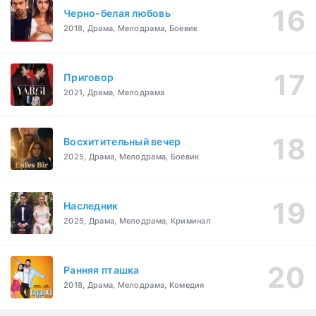
Черно-белая любовь
2018, Драма, Мелодрама, Боевик
Приговор
2021, Драма, Мелодрама
Восхитительный вечер
2025, Драма, Мелодрама, Боевик
Наследник
2025, Драма, Мелодрама, Криминал
Ранняя пташка
2018, Драма, Мелодрама, Комедия