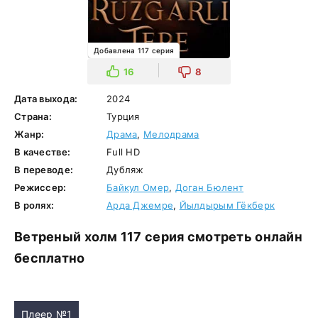
Добавлена 117 серия
16
8
Дата выхода:
2024
Страна:
Турция
Жанр:
Драма
,
Мелодрама
В качестве:
Full HD
В переводе:
Дубляж
Режиссер:
Бaйкул Oмep
,
Дoгaн Бюлeнт
В ролях:
Apдa Джeмpe
,
Йылдыpым Гёкбepк
Ветреный холм 117 серия смотреть онлайн
бесплатно
Плеер №1