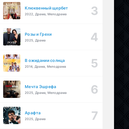
Клюквенный щербет
2022, Драма, Мелодрама
Розы и Грехи
2025, Драма
В ожидании солнца
2014, Драма, Мелодрама
Мечта Эшрефа
2025, Драма, Мелодрама
Арафта
2025, Драма