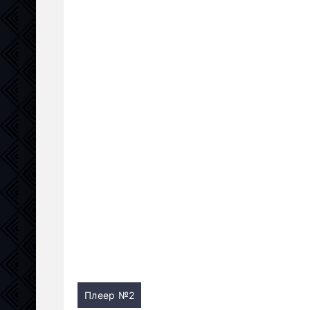
Плеер №2