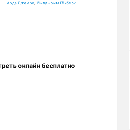
Apдa Джeмpe
,
Йылдыpым Гёкбepк
треть онлайн бесплатно