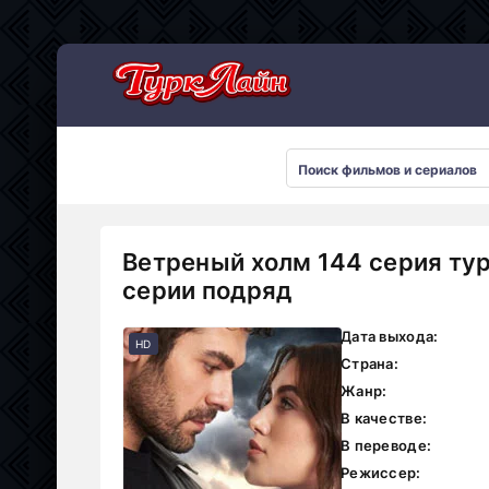
Ветреный холм 144 серия ту
серии подряд
Дата выхода:
HD
Страна:
Жанр:
В качестве:
В переводе:
Режиссер: