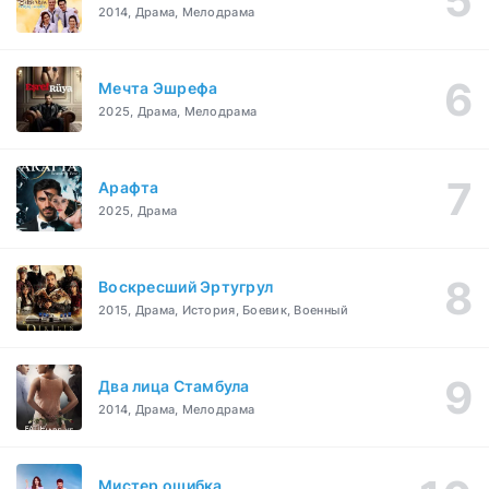
2014, Драма, Мелодрама
Мечта Эшрефа
2025, Драма, Мелодрама
Арафта
2025, Драма
Воскресший Эртугрул
2015, Драма, История, Боевик, Военный
Два лица Стамбула
2014, Драма, Мелодрама
Мистер ошибка