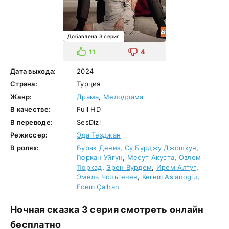
Добавлена 3 серия
11
4
Дата выхода:
2024
Страна:
Турция
Жанр:
Драма
,
Мелодрама
В качестве:
Full HD
В переводе:
SesDizi
Режиссер:
Эда Тезджан
В ролях:
Бурак Дениз
,
Су Бурджу Джошкун
,
Гюркан Уйгун
,
Месут Акуста
,
Озлем
Тюркад
,
Эрен Вурдем
,
Ирем Алтуг
,
Эмель Чольгечен
,
Kerem Aslanoglu
,
Ecem Çalhan
Ночная сказка 3 серия смотреть онлайн
бесплатно