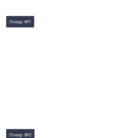
Плеер №1
Плеер №2