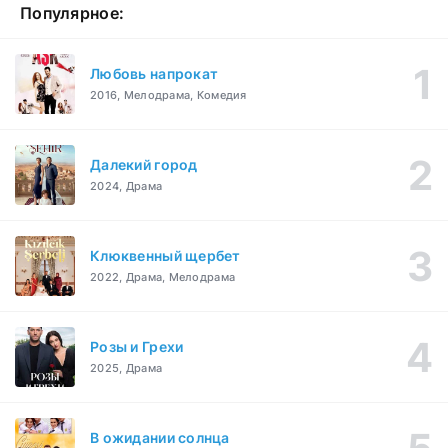
Популярное:
Любовь напрокат
2016, Мелодрама, Комедия
Далекий город
2024, Драма
Клюквенный щербет
2022, Драма, Мелодрама
Розы и Грехи
2025, Драма
В ожидании солнца