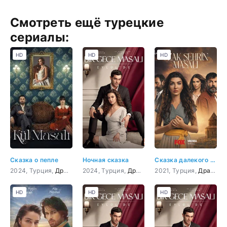
Смотреть ещё турецкие
сериалы:
HD
HD
HD
Сказка о пепле
Ночная сказка
Сказка далекого города
2024, Турция,
Драма
,
Мелодрама
2024, Турция,
Драма
,
Мелодрама
2021, Турция,
Драма
HD
HD
HD