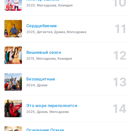
2020, Мелодрама, Комедия
Сердцебиение
2025, Детектив, Драма, Мелодрама
Вишневый сезон
2015, Мелодрама, Комедия
Беззащитные
2024, Драма
Это море переполнится
2025, Драма, Мелодрама
Основание Осман