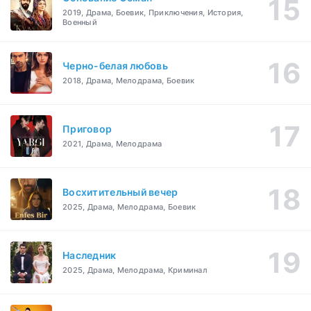
2019, Драма, Боевик, Приключения, История,
Военный
Черно-белая любовь
2018, Драма, Мелодрама, Боевик
Приговор
2021, Драма, Мелодрама
Восхитительный вечер
2025, Драма, Мелодрама, Боевик
Наследник
2025, Драма, Мелодрама, Криминал