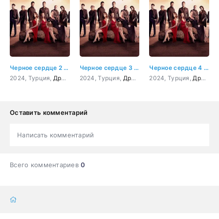
Черное сердце 2 серия
Черное сердце 3 серия
Черное сердце 4 серия
2024, Турция,
Драма
2024, Турция,
Драма
2024, Турция,
Драма
Оставить комментарий
Написать комментарий
Всего комментариев
0