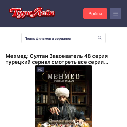
Войти
Мехмед: Султан Завоеватель 48 серия
турецкий сериал смотреть все серии
подряд
HD