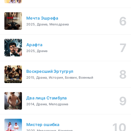
Мечта Эшрефа
2025, Драма, Мелодрама
Арафта
2025, Драма
Воскресший Эртугрул
2015, Драма, История, Боевик, Военный
Два лица Стамбула
2014, Драма, Мелодрама
Мистер ошибка
2020, Мелодрама, Комедия