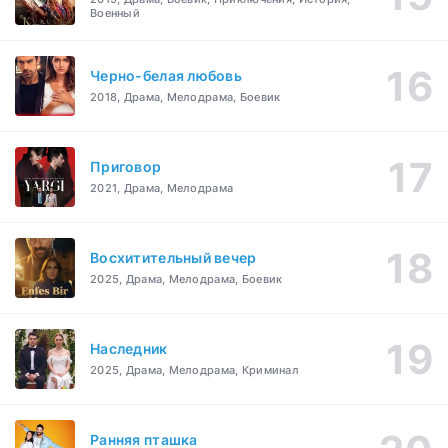
Военный
Черно-белая любовь
2018, Драма, Мелодрама, Боевик
Приговор
2021, Драма, Мелодрама
Восхитительный вечер
2025, Драма, Мелодрама, Боевик
Наследник
2025, Драма, Мелодрама, Криминал
Ранняя пташка