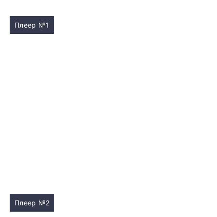
Плеер №1
Плеер №2