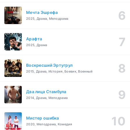
Мечта Эшрефа
2025, Драма, Мелодрама
Арафта
2025, Драма
Воскресший Эртугрул
2015, Драма, История, Боевик, Военный
Два лица Стамбула
2014, Драма, Мелодрама
Мистер ошибка
2020, Мелодрама, Комедия