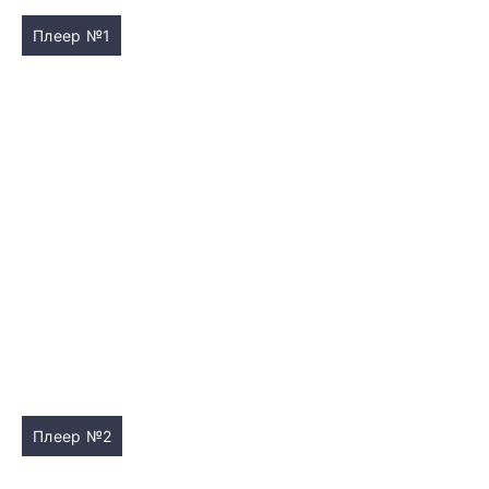
Плеер №1
Плеер №2