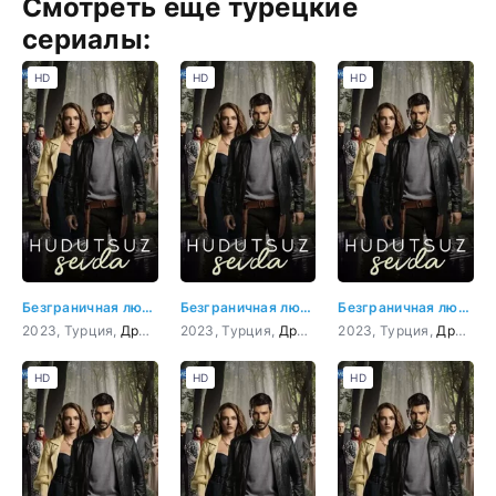
Смотреть ещё турецкие
сериалы:
HD
HD
HD
Безграничная любовь
Безграничная любовь 1 серия
Безграничная любовь 2 серия
2023, Турция,
Драма
,
Боевик
2023, Турция,
,
Мелодрама
Драма
,
Криминал
,
Боевик
2023, Турция,
,
Мелодрама
Драма
,
Кр
,
HD
HD
HD