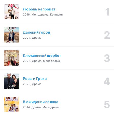
Любовь напрокат
2016, Мелодрама, Комедия
Далекий город
2024, Драма
Клюквенный щербет
2022, Драма, Мелодрама
Розы и Грехи
2025, Драма
В ожидании солнца
2014, Драма, Мелодрама