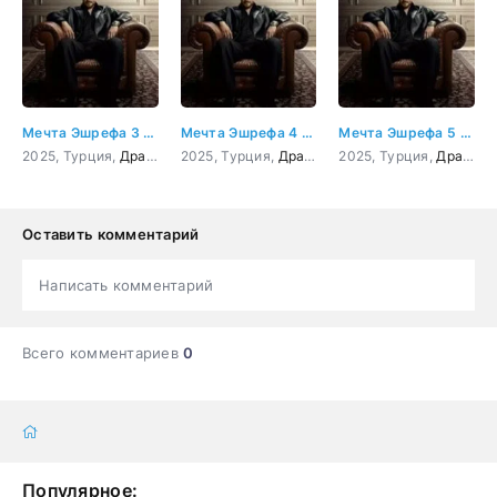
Мечта Эшрефа 3 серия
Мечта Эшрефа 4 серия
Мечта Эшрефа 5 серия
2025, Турция,
Драма
,
Мелодрама
2025, Турция,
Драма
,
Мелодрама
2025, Турция,
Драма
,
Оставить комментарий
Написать комментарий
Всего комментариев
0
Популярное: