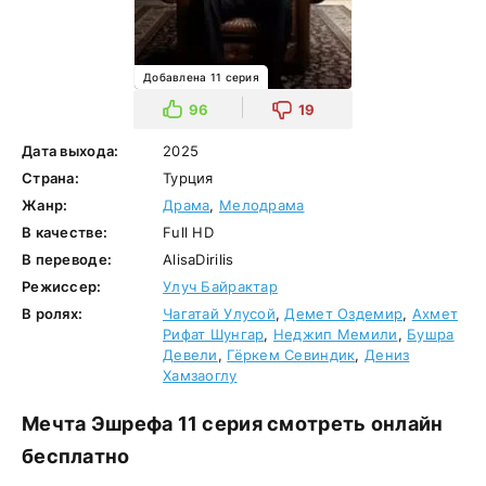
Добавлена 11 серия
96
19
Дата выхода:
2025
Страна:
Турция
Жанр:
Драма
,
Мелодрама
В качестве:
Full HD
В переводе:
AlisaDirilis
Режиссер:
Улуч Байрактар
В ролях:
Чагатай Улусой
,
Демет Оздемир
,
Ахмет
Рифат Шунгар
,
Неджип Мемили
,
Бушра
Девели
,
Гёркем Севиндик
,
Дениз
Хамзаоглу
Мечта Эшрефа 11 серия смотреть онлайн
бесплатно