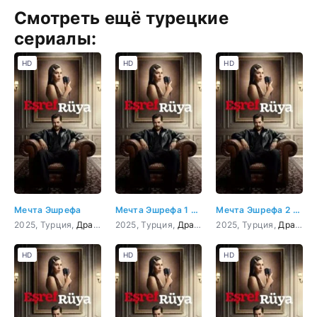
Смотреть ещё турецкие
сериалы:
HD
HD
HD
Мечта Эшрефа
Мечта Эшрефа 1 серия
Мечта Эшрефа 2 серия
2025, Турция,
Драма
,
Мелодрама
2025, Турция,
Драма
,
Мелодрама
2025, Турция,
Драма
,
HD
HD
HD