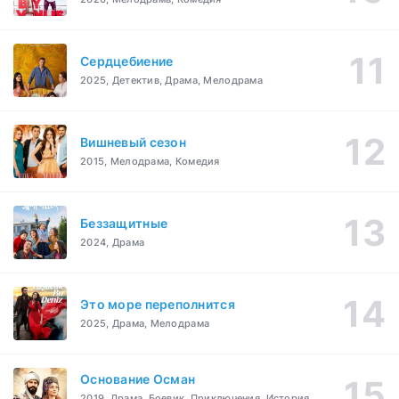
Сердцебиение
2025, Детектив, Драма, Мелодрама
Вишневый сезон
2015, Мелодрама, Комедия
Беззащитные
2024, Драма
Это море переполнится
2025, Драма, Мелодрама
Основание Осман
2019, Драма, Боевик, Приключения, История,