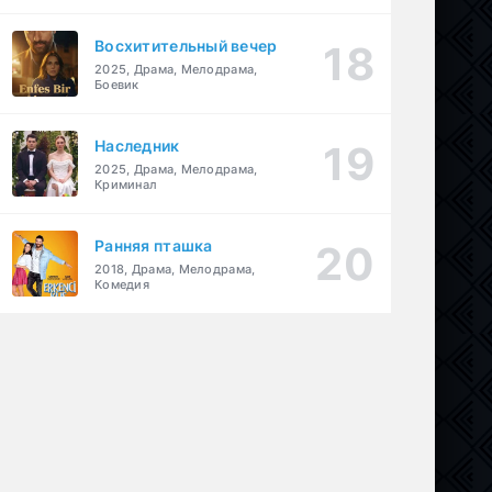
Восхитительный вечер
2025, Драма, Мелодрама,
Боевик
Наследник
2025, Драма, Мелодрама,
Криминал
Ранняя пташка
2018, Драма, Мелодрама,
Комедия
драма