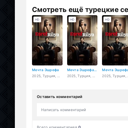
Смотреть ещё турецкие с
HD
HD
HD
Мечта Эшрефа
Мечта Эшрефа 1 серия
2025, Турция,
Драма
,
Мелодрама
2025, Турция,
Драма
,
Мелодрама
202
Оставить комментарий
Написать комментарий
Всего комментариев
0