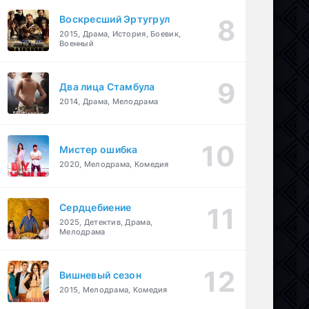
Воскресший Эртугрул
2015, Драма, История, Боевик,
Военный
Два лица Стамбула
2014, Драма, Мелодрама
Мистер ошибка
2020, Мелодрама, Комедия
Сердцебиение
2025, Детектив, Драма,
Мелодрама
Вишневый сезон
2015, Мелодрама, Комедия