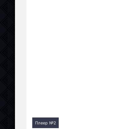
Плеер №2