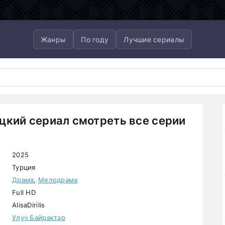
Жанры
По году
Лучшие сериалы
цкий сериал смотреть все серии
2025
Турция
Драма
,
Мелодрама
Full HD
AlisaDirilis
Улуч Байрактар