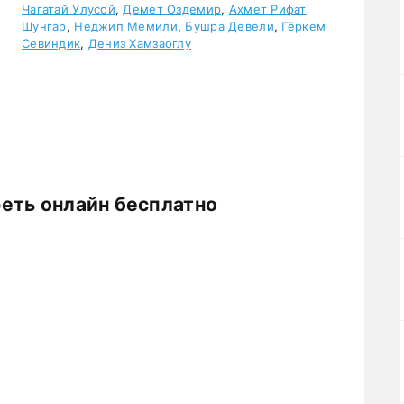
Чагатай Улусой
,
Демет Оздемир
,
Ахмет Рифат
Шунгар
,
Неджип Мемили
,
Бушра Девели
,
Гёркем
Севиндик
,
Дениз Хамзаоглу
еть онлайн бесплатно