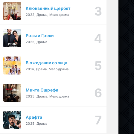
Клюквенный щербет
2022, Драма, Мелодрама
Розы и Грехи
2025, Драма
В ожидании солнца
2014, Драма, Мелодрама
Мечта Эшрефа
2025, Драма, Мелодрама
Арафта
2025, Драма