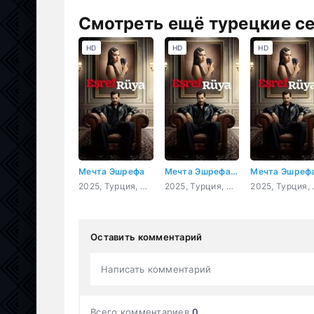
Смотреть ещё турецкие с
HD
HD
HD
Мечта Эшрефа
Мечта Эшрефа 1 серия
2025, Турция,
Драма
,
Мелодрама
2025, Турция,
Драма
,
Мелодрама
202
Оставить комментарий
Написать комментарий
Всего комментариев
0