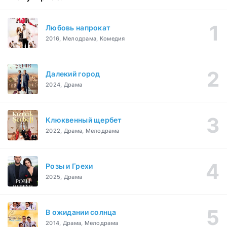
Любовь напрокат
2016, Мелодрама, Комедия
Далекий город
2024, Драма
Клюквенный щербет
2022, Драма, Мелодрама
Розы и Грехи
2025, Драма
В ожидании солнца
2014, Драма, Мелодрама