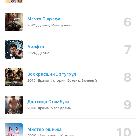
Мечта Эшрефа
2025, Драма, Мелодрама
Арафта
2025, Драма
Воскресший Эртугрул
2015, Драма, История, Боевик, Военный
Два лица Стамбула
2014, Драма, Мелодрама
Мистер ошибка
2020, Мелодрама, Комедия