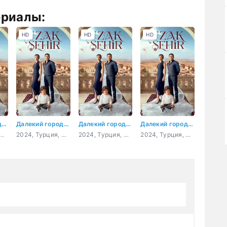
ериалы:
HD
HD
HD
Далекий город 1 серия
Далекий город 2 серия
Далекий город 3 серия
Далекий город 4 серия
24, Турция,
Драма
2024, Турция,
Драма
2024, Турция,
Драма
2024, Турция,
Драма