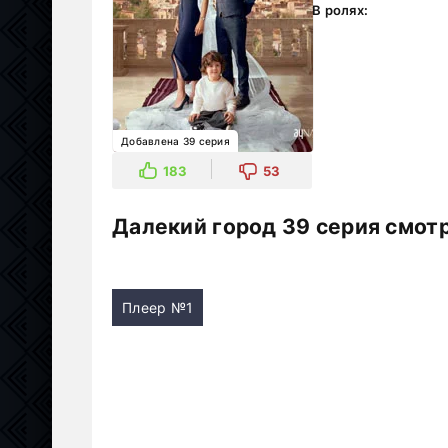
В ролях:
Добавлена 39 серия
183
53
Далекий город 39 серия смот
Плеер №1