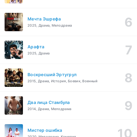
Мечта Эшрефа
2025, Драма, Мелодрама
Арафта
2025, Драма
Воскресший Эртугрул
2015, Драма, История, Боевик, Военный
Два лица Стамбула
2014, Драма, Мелодрама
Мистер ошибка
2020, Мелодрама, Комедия