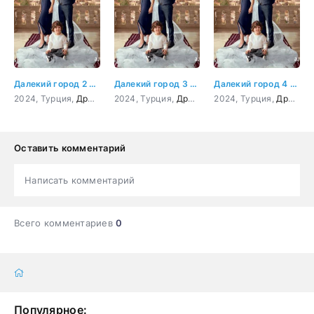
Далекий город 2 серия
Далекий город 3 серия
Далекий город 4 серия
2024, Турция,
Драма
2024, Турция,
Драма
2024, Турция,
Драма
Оставить комментарий
Написать комментарий
Всего комментариев
0
Популярное: