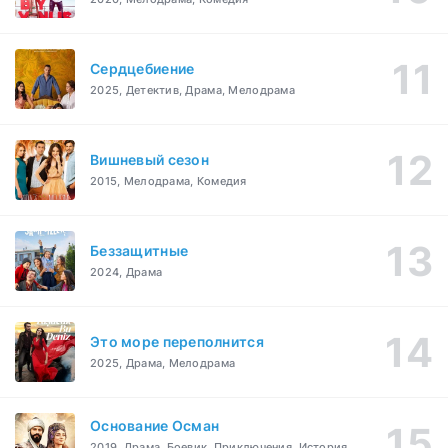
Сердцебиение
2025, Детектив, Драма, Мелодрама
Вишневый сезон
2015, Мелодрама, Комедия
Беззащитные
2024, Драма
Это море переполнится
2025, Драма, Мелодрама
Основание Осман
2019, Драма, Боевик, Приключения, История,