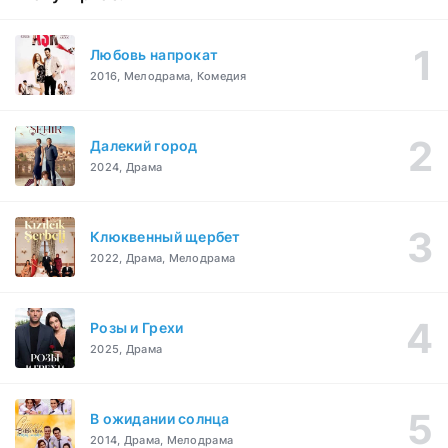
Любовь напрокат
2016, Мелодрама, Комедия
Далекий город
2024, Драма
Клюквенный щербет
2022, Драма, Мелодрама
Розы и Грехи
2025, Драма
В ожидании солнца
2014, Драма, Мелодрама