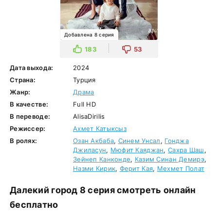
Добавлена 8 серия
183
53
Дата выхода:
2024
Страна:
Турция
Жанр:
Драма
В качестве:
Full HD
В переводе:
AlisaDirilis
Режиссер:
Ахмет Катыксыз
В ролях:
Озан Акбаба
,
Синем Унсал
,
Гонджа
Джиласун
,
Мюфит Каяджан
,
Сахра Шаш
,
Зейнеп Канконде
,
Казим Синан Демирэ
,
Назми Кирик
,
Ферит Кая
,
Мехмет Полат
Далекий город 8 серия смотреть онлайн
бесплатно