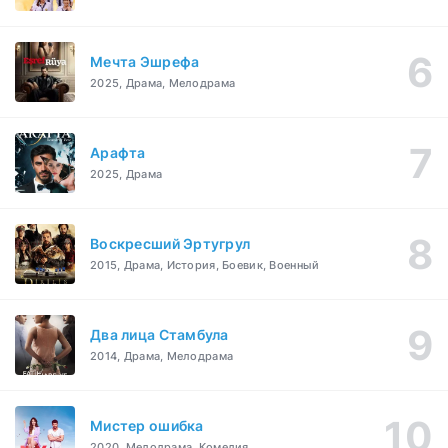
Мечта Эшрефа
2025, Драма, Мелодрама
Арафта
2025, Драма
Воскресший Эртугрул
2015, Драма, История, Боевик, Военный
Два лица Стамбула
2014, Драма, Мелодрама
Мистер ошибка
2020, Мелодрама, Комедия