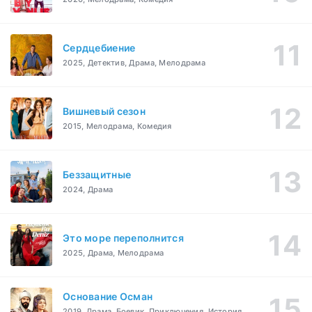
Сердцебиение
2025, Детектив, Драма, Мелодрама
Вишневый сезон
2015, Мелодрама, Комедия
Беззащитные
2024, Драма
Это море переполнится
2025, Драма, Мелодрама
Основание Осман
2019, Драма, Боевик, Приключения, История,