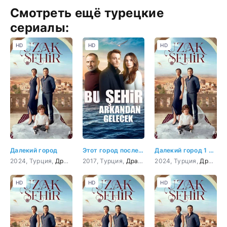
Смотреть ещё турецкие
сериалы:
HD
HD
HD
Далекий город
Этот город последует за тобой
Далекий город 1 серия
2024, Турция,
Драма
2017, Турция,
Драма
,
Мелодрама
2024, Турция,
Драма
HD
HD
HD