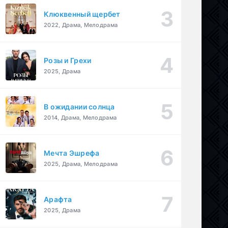
Клюквенный щербет
2022, Драма, Мелодрама
Розы и Грехи
2025, Драма
В ожидании солнца
2014, Драма, Мелодрама
Мечта Эшрефа
2025, Драма, Мелодрама
Арафта
2025, Драма