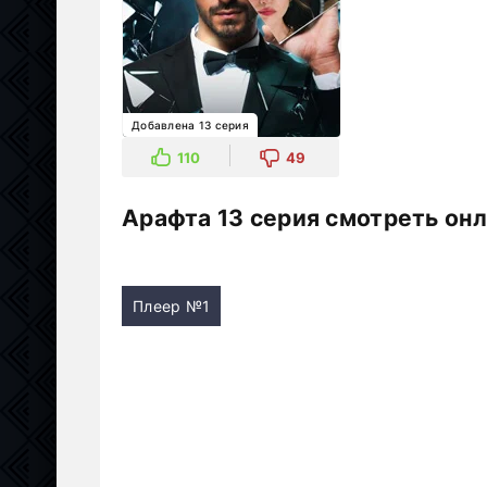
Добавлена 13 серия
110
49
Арафта 13 серия смотреть он
Плеер №1