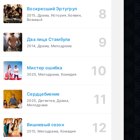
Воскресший Эртугрул
2015, Драма, История, Боевик,
Военный
Два лица Стамбула
2014, Драма, Мелодрама
Мистер ошибка
2020, Мелодрама, Комедия
Сердцебиение
2025, Детектив, Драма,
Мелодрама
Вишневый сезон
2015, Мелодрама, Комедия