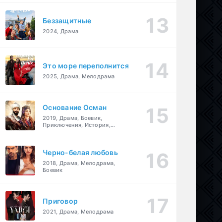
Беззащитные
2024, Драма
Это море переполнится
2025, Драма, Мелодрама
Основание Осман
2019, Драма, Боевик,
Приключения, История,
Военный
Черно-белая любовь
2018, Драма, Мелодрама,
Боевик
Приговор
2021, Драма, Мелодрама