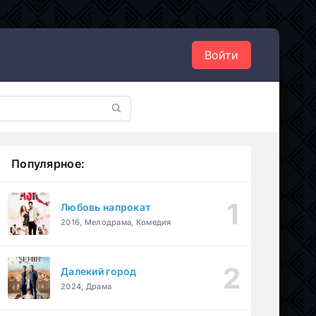
Войти
Популярное:
Любовь напрокат
2016, Мелодрама, Комедия
Далекий город
2024, Драма