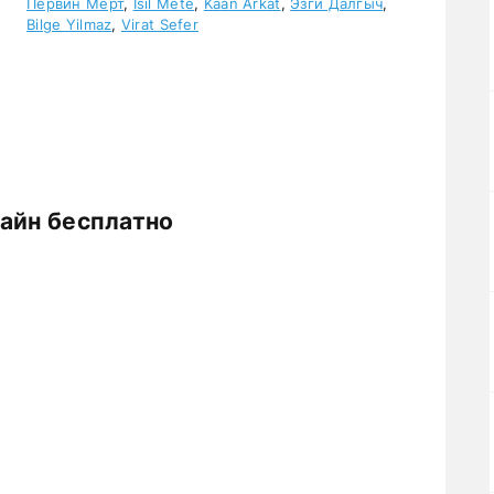
Первин Мерт
,
Isil Mete
,
Kaan Arkat
,
Эзги Далгыч
,
Bilge Yilmaz
,
Virat Sefer
лайн бесплатно