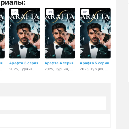
ериалы:
HD
HD
HD
ия
Арафта 3 серия
Арафта 4 серия
Арафта 5 серия
5, Турция,
Драма
2025, Турция,
Драма
2025, Турция,
Драма
2025, Турция,
Драма