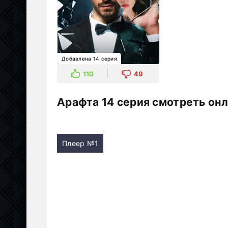
Добавлена 14 серия
110
49
Арафта 14 серия смотреть он
Плеер №1