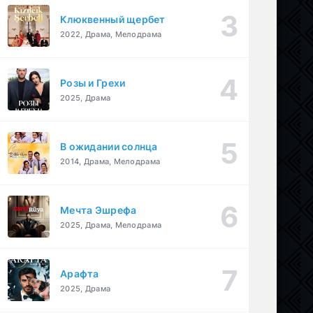
Клюквенный щербет
2022, Драма, Мелодрама
Розы и Грехи
2025, Драма
В ожидании солнца
2014, Драма, Мелодрама
Мечта Эшрефа
2025, Драма, Мелодрама
Арафта
2025, Драма