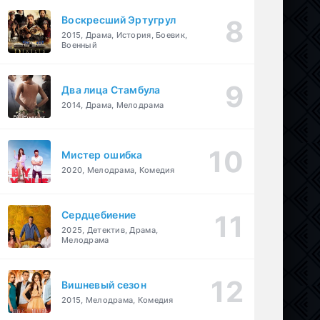
Воскресший Эртугрул
2015, Драма, История, Боевик,
Военный
Два лица Стамбула
2014, Драма, Мелодрама
Мистер ошибка
2020, Мелодрама, Комедия
Сердцебиение
2025, Детектив, Драма,
Мелодрама
Вишневый сезон
2015, Мелодрама, Комедия