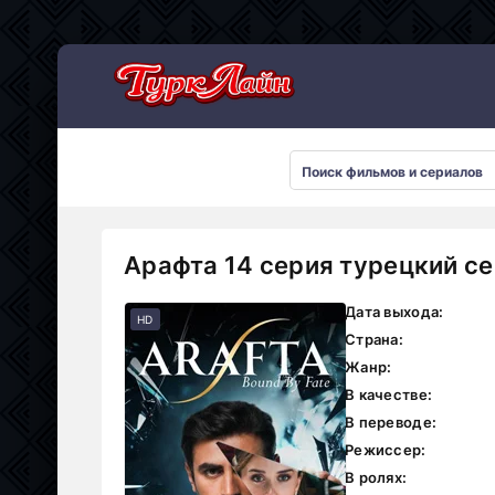
Арафта 14 серия турецкий се
Дата выхода:
HD
Страна:
Жанр:
В качестве:
В переводе:
Режиссер:
В ролях: