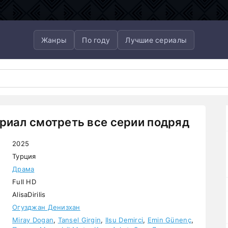
Жанры
По году
Лучшие сериалы
риал смотреть все серии подряд
2025
Турция
Драма
Full HD
AlisaDirilis
Огузджан Денизхан
Miray Dogan
,
Tansel Girgin
,
Ilsu Demirci
,
Emin Günenç
,