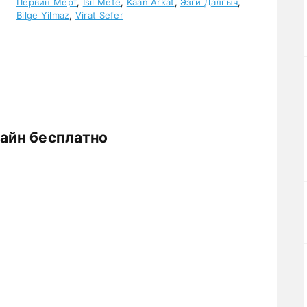
Первин Мерт
,
Isil Mete
,
Kaan Arkat
,
Эзги Далгыч
,
Bilge Yilmaz
,
Virat Sefer
лайн бесплатно