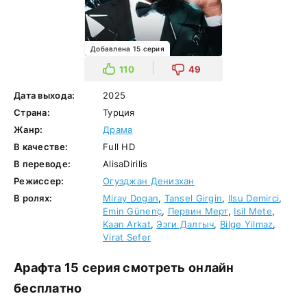
Добавлена 15 серия
110
49
Дата выхода:
2025
Страна:
Турция
Жанр:
Драма
В качестве:
Full HD
В переводе:
AlisaDirilis
Режиссер:
Огузджан Денизхан
В ролях:
Miray Dogan
,
Tansel Girgin
,
Ilsu Demirci
,
Emin Günenç
,
Первин Мерт
,
Isil Mete
,
Kaan Arkat
,
Эзги Далгыч
,
Bilge Yilmaz
,
Virat Sefer
Арафта 15 серия смотреть онлайн
бесплатно