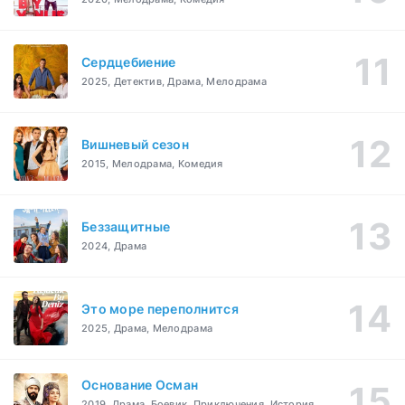
Сердцебиение
2025, Детектив, Драма, Мелодрама
Вишневый сезон
2015, Мелодрама, Комедия
Беззащитные
2024, Драма
Это море переполнится
2025, Драма, Мелодрама
Основание Осман
2019, Драма, Боевик, Приключения, История,