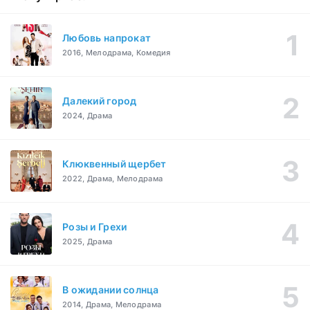
Любовь напрокат
2016, Мелодрама, Комедия
Далекий город
2024, Драма
Клюквенный щербет
2022, Драма, Мелодрама
Розы и Грехи
2025, Драма
В ожидании солнца
2014, Драма, Мелодрама