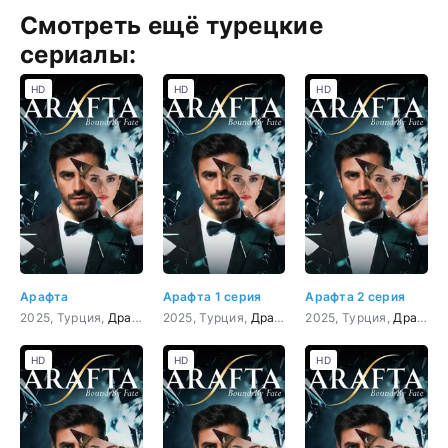
Смотреть ещё турецкие
сериалы:
HD
HD
HD
Арафта
Арафта 1 серия
Арафта 2 серия
2025, Турция,
Драма
2025, Турция,
Драма
2025, Турция,
Драма
HD
HD
HD