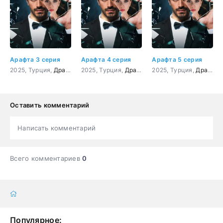
Арафта 3 серия
Арафта 4 серия
Арафта 5 серия
2025, Турция,
Драма
2025, Турция,
Драма
2025, Турция,
Драма
Оставить комментарий
Написать комментарий
Всего комментариев
0
Популярное: